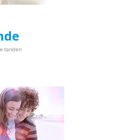
nde
de tanden