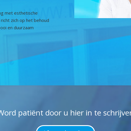
ng met esthetische
richt zich op het behoud
mooi en duurzaam
Word patiënt door u hier in te schrijve