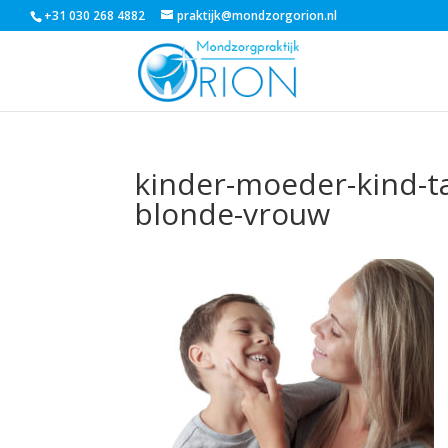
+31 030 268 4882
praktijk@mondzorgorion.nl
kinder-moeder-kind-
blonde-vrouw