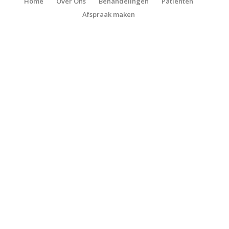
Home
Over Ons
Behandelingen
Patiënten
Afspraak maken